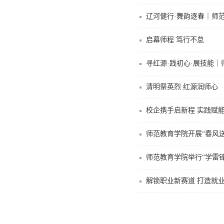
辽河健行·舞韵逐春｜师
启幕师程 笃行不怠
寻红源·践初心·展技能
清明祭英烈 红源润师心
校企携手启新程 实践赋
师范教育学院开展“春风
师范教育学院举行“学雷
解锁职业新赛道 打造就